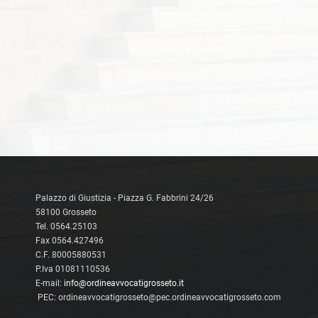
Palazzo di Giustizia - Piazza G. Fabbrini 24/26
58100 Grosseto
Tel. 0564.25103
Fax 0564.427496
C.F. 80005880531
P.Iva 01081110536
E-mail:
info@ordineavvocatigrosseto.it
PEC: ordineavvocatigrosseto@pec.ordineavvocatigrosseto.com